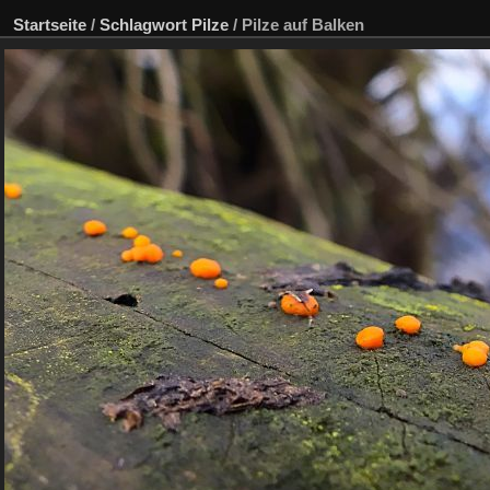
Startseite
/
Schlagwort
Pilze
/
Pilze auf Balken