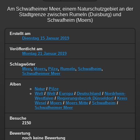
Am Schwafheimer Meer, einem Naturschutzgebiet an der
Stadtgrenze zwischen Rumeln (Duisburg) und
Schwafheim (Moers)
Erstellt am
Dienstag 15 Januar 2019
Veröffentlicht am
Montag 21 Januar 2019
Schlagwörter
Meer
,
Moers
,
Pilze
,
Rumeln
,
Schwafheim
,
Schwafheimer Meer
Alben
Natur
/
Pilze
Welt
/
Welt
/
Europa
/
Deutschland
/
Nordrhein-
Westfalen
/
Regierungsbezirk Düsseldorf
/
Kreis
Wesel
/
Moers
/
Moers Mitte
/
Schwafheim
/
Schwafheimer Meer
Besuche
2150
Bewertung
noch keine Bewertung