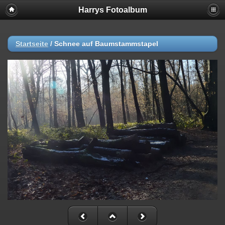
Harrys Fotoalbum
Startseite
/
Schnee auf Baumstammstapel