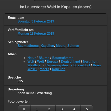
Im Lauersforter Wald in Kapellen (Moers)
Erstellt am
Sonntag 3 Februar 2019
Veröffentlicht am
Montag 11 Februar 2019
Schlagwörter
Baumstämme
,
Kapellen
,
Moers
,
Schnee
Alben
Natur
/
Bäume
/
Baumstämme
Welt
/
Welt
/
Europa
/
Deutschland
/
Nordrhein-
Westfalen
/
Regierungsbezirk Düsseldorf
/
Kreis
Wesel
/
Moers
/
Kapellen
Besuche
855
Bewertung
noch keine Bewertung
Foto bewerten
0
1
2
3
4
5