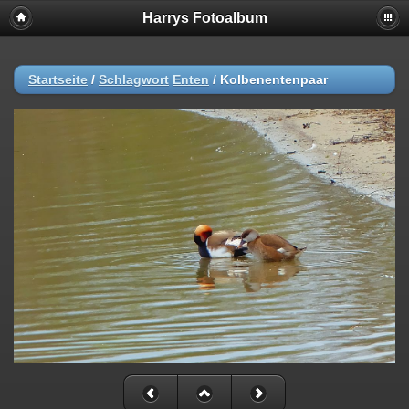
Harrys Fotoalbum
Startseite
/
Schlagwort
Enten
/
Kolbenentenpaar