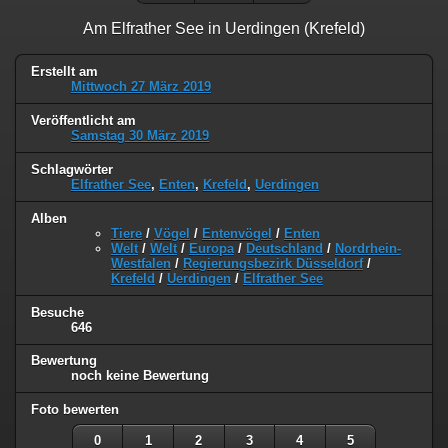
Am Elfrather See in Uerdingen (Krefeld)
Erstellt am
Mittwoch 27 März 2019
Veröffentlicht am
Samstag 30 März 2019
Schlagwörter
Elfrather See
,
Enten
,
Krefeld
,
Uerdingen
Alben
Tiere
/
Vögel
/
Entenvögel
/
Enten
Welt
/
Welt
/
Europa
/
Deutschland
/
Nordrhein-
Westfalen
/
Regierungsbezirk Düsseldorf
/
Krefeld
/
Uerdingen
/
Elfrather See
Besuche
646
Bewertung
noch keine Bewertung
Foto bewerten
0
1
2
3
4
5