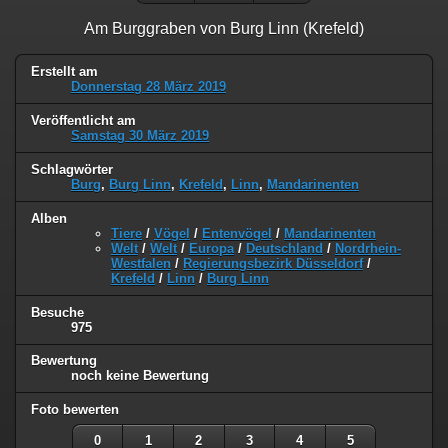
Am Burggraben von Burg Linn (Krefeld)
Erstellt am
Donnerstag 28 März 2019
Veröffentlicht am
Samstag 30 März 2019
Schlagwörter
Burg
,
Burg Linn
,
Krefeld
,
Linn
,
Mandarinenten
Alben
Tiere
/
Vögel
/
Entenvögel
/
Mandarinenten
Welt
/
Welt
/
Europa
/
Deutschland
/
Nordrhein-
Westfalen
/
Regierungsbezirk Düsseldorf
/
Krefeld
/
Linn
/
Burg Linn
Besuche
975
Bewertung
noch keine Bewertung
Foto bewerten
0
1
2
3
4
5