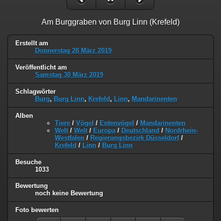
Am Burggraben von Burg Linn (Krefeld)
Erstellt am
Donnerstag 28 März 2019
Veröffentlicht am
Samstag 30 März 2019
Schlagwörter
Burg
,
Burg Linn
,
Krefeld
,
Linn
,
Mandarinenten
Alben
Tiere
/
Vögel
/
Entenvögel
/
Mandarinenten
Welt
/
Welt
/
Europa
/
Deutschland
/
Nordrhein-
Westfalen
/
Regierungsbezirk Düsseldorf
/
Krefeld
/
Linn
/
Burg Linn
Besuche
1033
Bewertung
noch keine Bewertung
Foto bewerten