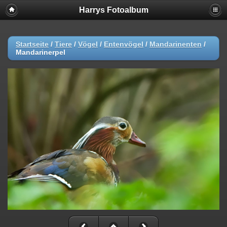
Harrys Fotoalbum
Startseite
/
Tiere
/
Vögel
/
Entenvögel
/
Mandarinenten
/
Mandarinerpel