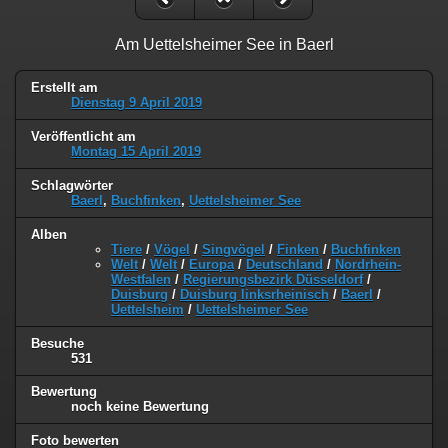
Am Uettelsheimer See in Baerl
Erstellt am
Dienstag 9 April 2019
Veröffentlicht am
Montag 15 April 2019
Schlagwörter
Baerl
,
Buchfinken
,
Uettelsheimer See
Alben
Tiere
/
Vögel
/
Singvögel
/
Finken
/
Buchfinken
Welt
/
Welt
/
Europa
/
Deutschland
/
Nordrhein-
Westfalen
/
Regierungsbezirk Düsseldorf
/
Duisburg
/
Duisburg linksrheinisch
/
Baerl
/
Uettelsheim
/
Uettelsheimer See
Besuche
531
Bewertung
noch keine Bewertung
Foto bewerten