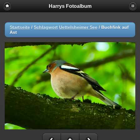
Harrys Fotoalbum
Startseite
/
Schlagwort
Uettelsheimer See
/
Buchfink auf
Ast