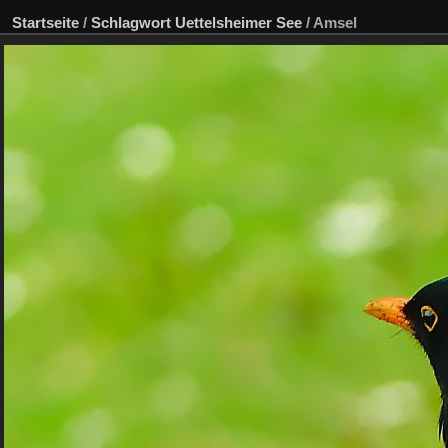
Startseite
/
Schlagwort
Uettelsheimer See
/
Amsel