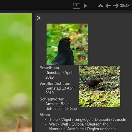
38/489
Erstellt am
Dienstag 9 April
2019
Veröffentlicht am
Samstag 13 April
2019
Schlagwörter
Amseln
,
Baerl
,
Uettelsheimer See
Alben
Tiere
/
Vögel
/
Singvögel
/
Drosseln
/
Amseln
Welt
/
Welt
/
Europa
/
Deutschland
/
Nordrhein-Westfalen
/
Regierungsbezirk