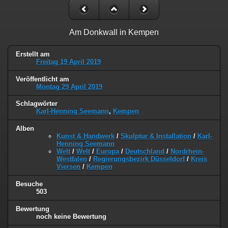
Am Donkwall in Kempen
Erstellt am
Freitag 19 April 2019
Veröffentlicht am
Montag 29 April 2019
Schlagwörter
Karl-Henning Seemann
,
Kempen
Alben
Kunst & Handwerk
/
Skulptur & Installation
/
Karl-
Henning Seemann
Welt
/
Welt
/
Europa
/
Deutschland
/
Nordrhein-
Westfalen
/
Regierungsbezirk Düsseldorf
/
Kreis
Viersen
/
Kempen
Besuche
503
Bewertung
noch keine Bewertung