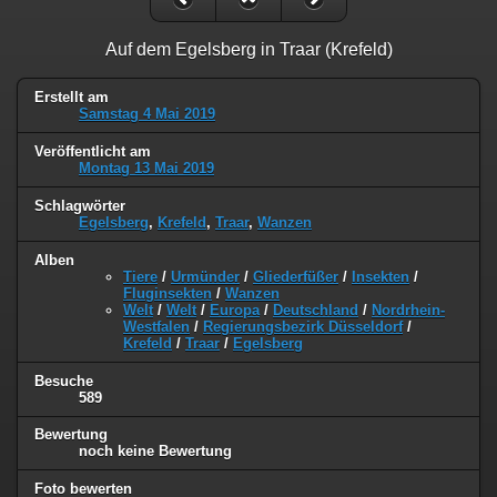
Auf dem Egelsberg in Traar (Krefeld)
Erstellt am
Samstag 4 Mai 2019
Veröffentlicht am
Montag 13 Mai 2019
Schlagwörter
Egelsberg
,
Krefeld
,
Traar
,
Wanzen
Alben
Tiere
/
Urmünder
/
Gliederfüßer
/
Insekten
/
Fluginsekten
/
Wanzen
Welt
/
Welt
/
Europa
/
Deutschland
/
Nordrhein-
Westfalen
/
Regierungsbezirk Düsseldorf
/
Krefeld
/
Traar
/
Egelsberg
Besuche
589
Bewertung
noch keine Bewertung
Foto bewerten