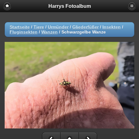
Harrys Fotoalbum
Startseite
/
Tiere
/
Urmünder
/
Gliederfüßer
/
Insekten
/
Fluginsekten
/
Wanzen
/
Schwarzgelbe Wanze