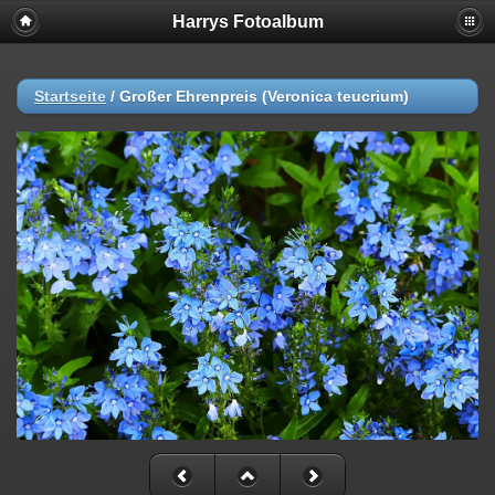
Harrys Fotoalbum
Startseite
/
Großer Ehrenpreis (Veronica teucrium)