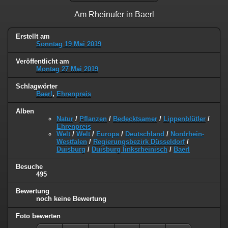
Am Rheinufer in Baerl
Erstellt am
Sonntag 19 Mai 2019
Veröffentlicht am
Montag 27 Mai 2019
Schlagwörter
Baerl
,
Ehrenpreis
Alben
Natur
/
Pflanzen
/
Bedecktsamer
/
Lippenblütler
/
Ehrenpreis
Welt
/
Welt
/
Europa
/
Deutschland
/
Nordrhein-
Westfalen
/
Regierungsbezirk Düsseldorf
/
Duisburg
/
Duisburg linksrheinisch
/
Baerl
Besuche
495
Bewertung
noch keine Bewertung
Foto bewerten