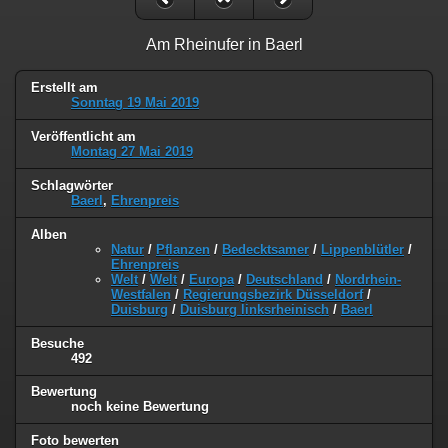
Am Rheinufer in Baerl
Erstellt am
Sonntag 19 Mai 2019
Veröffentlicht am
Montag 27 Mai 2019
Schlagwörter
Baerl
,
Ehrenpreis
Alben
Natur
/
Pflanzen
/
Bedecktsamer
/
Lippenblütler
/
Ehrenpreis
Welt
/
Welt
/
Europa
/
Deutschland
/
Nordrhein-
Westfalen
/
Regierungsbezirk Düsseldorf
/
Duisburg
/
Duisburg linksrheinisch
/
Baerl
Besuche
492
Bewertung
noch keine Bewertung
Foto bewerten