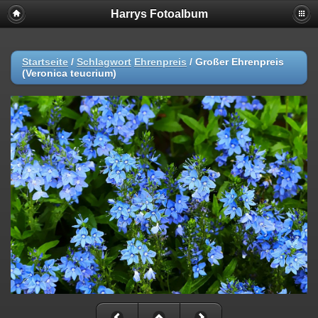
Harrys Fotoalbum
Startseite
/
Schlagwort
Ehrenpreis
/
Großer Ehrenpreis
(Veronica teucrium)