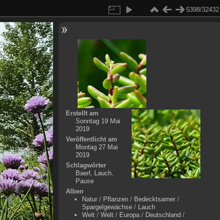
5398/32432
Erstellt am
Sonntag 19 Mai
2019
Veröffentlicht am
Montag 27 Mai
2019
Schlagwörter
Baerl
,
Lauch
,
Pause
Alben
Natur
/
Pflanzen
/
Bedecktsamer
/
Spargelgewächse
/
Lauch
Welt
/
Welt
/
Europa
/
Deutschland
/