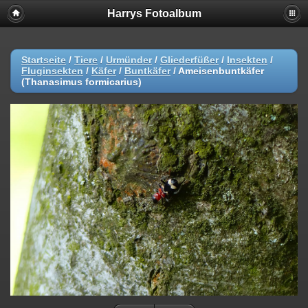
Harrys Fotoalbum
Startseite
/
Tiere
/
Urmünder
/
Gliederfüßer
/
Insekten
/
Fluginsekten
/
Käfer
/
Buntkäfer
/
Ameisenbuntkäfer
(Thanasimus formicarius)