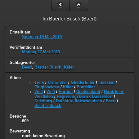
Im Baerler Busch (Baerl)
Erstellt am
Sonntag 19 Mai 2019
Veröffentlicht am
Montag 27 Mai 2019
Schlagwörter
Baerl
,
Baerler Busch
,
Käfer
Alben
Tiere
/
Urmünder
/
Gliederfüßer
/
Insekten
/
Fluginsekten
/
Käfer
/
Buntkäfer
Welt
/
Welt
/
Europa
/
Deutschland
/
Nordrhein-
Westfalen
/
Regierungsbezirk Düsseldorf
/
Duisburg
/
Duisburg linksrheinisch
/
Baerl
/
Baerler Busch
Besuche
609
Bewertung
noch keine Bewertung