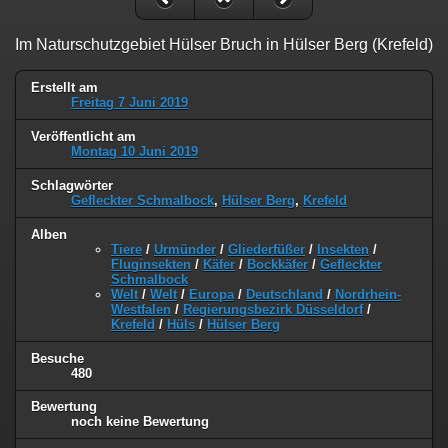
Im Naturschutzgebiet Hülser Bruch in Hülser Berg (Krefeld)
Erstellt am
Freitag 7 Juni 2019
Veröffentlicht am
Montag 10 Juni 2019
Schlagwörter
Gefleckter Schmalbock
,
Hülser Berg
,
Krefeld
Alben
Tiere
/
Urmünder
/
Gliederfüßer
/
Insekten
/
Fluginsekten
/
Käfer
/
Bockkäfer
/
Gefleckter
Schmalbock
Welt
/
Welt
/
Europa
/
Deutschland
/
Nordrhein-
Westfalen
/
Regierungsbezirk Düsseldorf
/
Krefeld
/
Hüls
/
Hülser Berg
Besuche
480
Bewertung
noch keine Bewertung