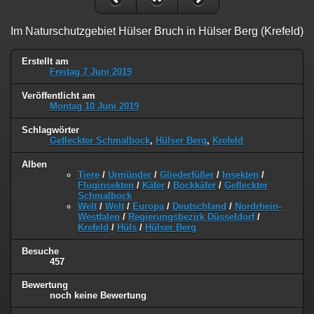
Im Naturschutzgebiet Hülser Bruch in Hülser Berg (Krefeld)
Erstellt am
Freitag 7 Juni 2019
Veröffentlicht am
Montag 10 Juni 2019
Schlagwörter
Gefleckter Schmalbock
,
Hülser Berg
,
Krefeld
Alben
Tiere
/
Urmünder
/
Gliederfüßer
/
Insekten
/
Fluginsekten
/
Käfer
/
Bockkäfer
/
Gefleckter
Schmalbock
Welt
/
Welt
/
Europa
/
Deutschland
/
Nordrhein-
Westfalen
/
Regierungsbezirk Düsseldorf
/
Krefeld
/
Hüls
/
Hülser Berg
Besuche
457
Bewertung
noch keine Bewertung