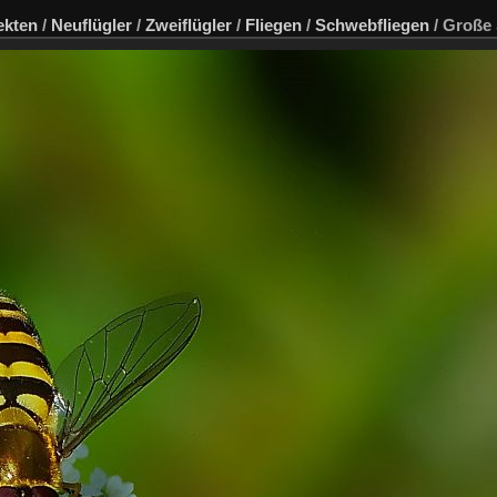
ekten
/
Neuflügler
/
Zweiflügler
/
Fliegen
/
Schwebfliegen
/
Große 