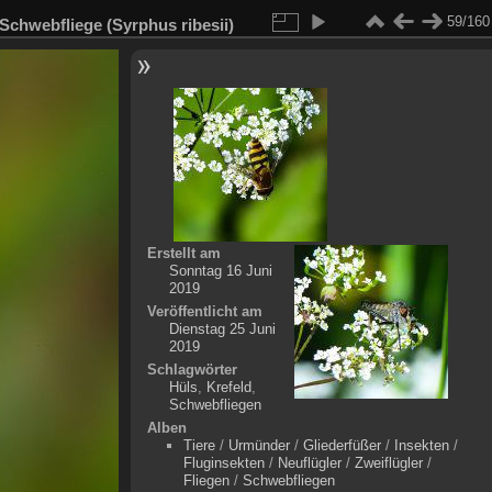
59/160
Schwebfliege (Syrphus ribesii)
Erstellt am
Sonntag 16 Juni
2019
Veröffentlicht am
Dienstag 25 Juni
2019
Schlagwörter
Hüls
,
Krefeld
,
Schwebfliegen
Alben
Tiere
/
Urmünder
/
Gliederfüßer
/
Insekten
/
Fluginsekten
/
Neuflügler
/
Zweiflügler
/
Fliegen
/
Schwebfliegen