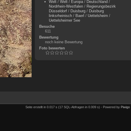
Welt
/
Welt
/
Europa
/
Deutschland
/
Nordrhein-Westfalen
/
Regierungsbezirk
Düsseldorf
/
Duisburg
/
Duisburg
linksrheinisch
/
Baerl
/
Uettelsheim
/
Uettelsheimer See
Besuche
611
Bewertung
noch keine Bewertung
Foto bewerten
Seite erstellt in 0.017 s (17 SQL-Abfragen in 0.009 s) - Powered by
Piwigo