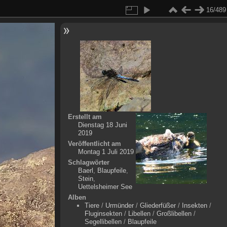
16/489
Erstellt am
Dienstag 18 Juni
2019
Veröffentlicht am
Montag 1 Juli 2019
Schlagwörter
Baerl
,
Blaupfeile
,
Stein
,
Uettelsheimer See
Alben
Tiere
/
Urmünder
/
Gliederfüßer
/
Insekten
/
Fluginsekten
/
Libellen
/
Großlibellen
/
Segellibellen
/
Blaupfeile