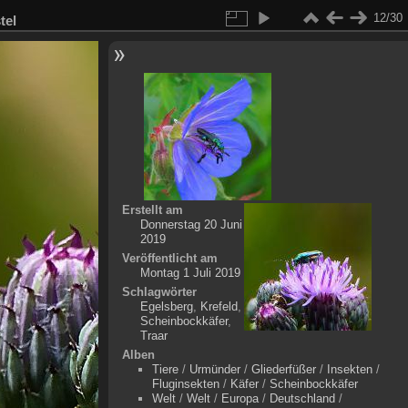
12/30
tel
Erstellt am
Donnerstag 20 Juni
2019
Veröffentlicht am
Montag 1 Juli 2019
Schlagwörter
Egelsberg
,
Krefeld
,
Scheinbockkäfer
,
Traar
Alben
Tiere
/
Urmünder
/
Gliederfüßer
/
Insekten
/
Fluginsekten
/
Käfer
/
Scheinbockkäfer
Welt
/
Welt
/
Europa
/
Deutschland
/