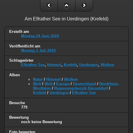
Am Elfrather See in Uerdingen (Krefeld)
Erstellt am
Montag 24 Juni 2019
Veröffentlicht am
Montag 1 Juli 2019
Schlagwörter
Elfrather See
,
Himmel
,
Krefeld
,
Uerdingen
,
Wolken
Alben
Natur
/
Himmel
/
Wolken
Welt
/
Welt
/
Europa
/
Deutschland
/
Nordrhein-
Westfalen
/
Regierungsbezirk Düsseldorf
/
Krefeld
/
Uerdingen
/
Elfrather See
Besuche
779
Bewertung
noch keine Bewertung
Foto bewerten