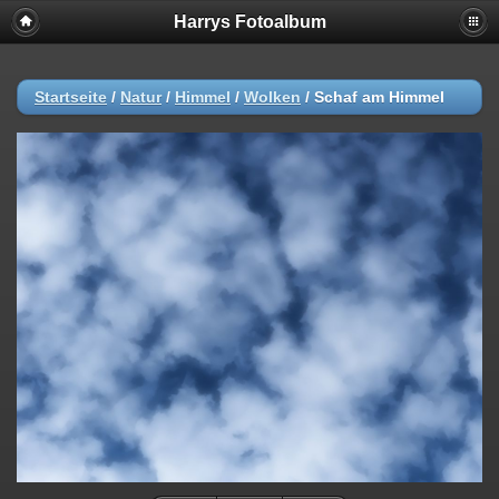
Harrys Fotoalbum
Startseite
/
Natur
/
Himmel
/
Wolken
/
Schaf am Himmel