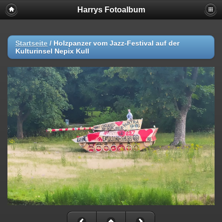
Harrys Fotoalbum
Startseite
/
Holzpanzer vom Jazz-Festival auf der
Kulturinsel Nepix Kull