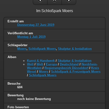
Im Schloßpark Moers
Erstellt am
Donnerstag 27 Juni 2019
Veröffentlicht am
Montag 1 Juli 2019
Schlagwörter
Moers
,
Schloßpark Moers
,
Skulptur & Installation
Alben
Kunst & Handwerk
/
Skulptur & Installation
Welt
/
Welt
/
Europa
/
Deutschland
/
Nordrhein-
Westfalen
/
Regierungsbezirk Düsseldorf
/
Kreis
Wesel
/
Moers
/
Schloßpark & Freizeitpark Moers
/
Schloßpark Moers
Besuche
604
Bewertung
noch keine Bewertung
Foto bewerten