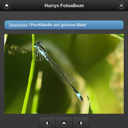
Harrys Fotoalbum
Startseite
/
Pechlibelle auf grünem Blatt