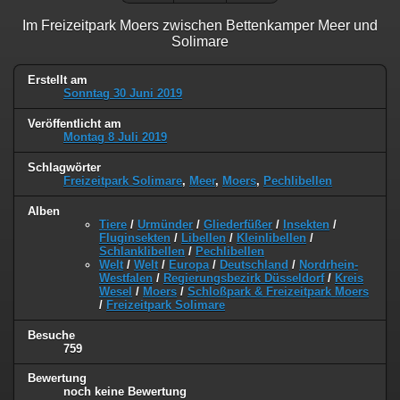
Im Freizeitpark Moers zwischen Bettenkamper Meer und
Solimare
Erstellt am
Sonntag 30 Juni 2019
Veröffentlicht am
Montag 8 Juli 2019
Schlagwörter
Freizeitpark Solimare
,
Meer
,
Moers
,
Pechlibellen
Alben
Tiere
/
Urmünder
/
Gliederfüßer
/
Insekten
/
Fluginsekten
/
Libellen
/
Kleinlibellen
/
Schlanklibellen
/
Pechlibellen
Welt
/
Welt
/
Europa
/
Deutschland
/
Nordrhein-
Westfalen
/
Regierungsbezirk Düsseldorf
/
Kreis
Wesel
/
Moers
/
Schloßpark & Freizeitpark Moers
/
Freizeitpark Solimare
Besuche
759
Bewertung
noch keine Bewertung