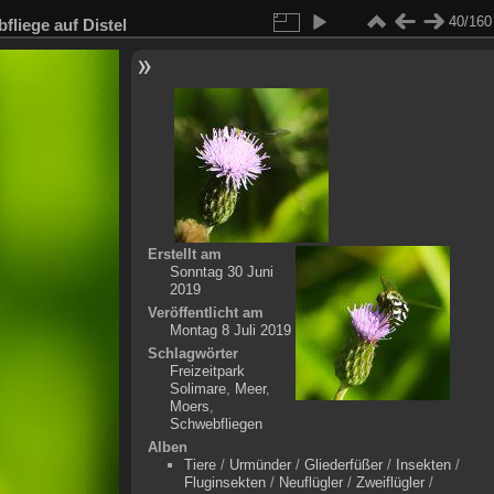
40/160
fliege auf Distel
Erstellt am
Sonntag 30 Juni
2019
Veröffentlicht am
Montag 8 Juli 2019
Schlagwörter
Freizeitpark
Solimare
,
Meer
,
Moers
,
Schwebfliegen
Alben
Tiere
/
Urmünder
/
Gliederfüßer
/
Insekten
/
Fluginsekten
/
Neuflügler
/
Zweiflügler
/