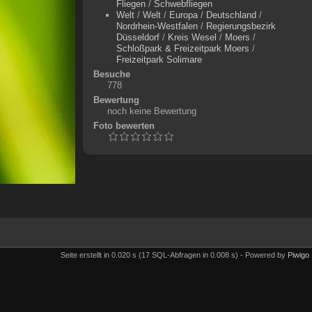
Fliegen
/
Schwebfliegen
Welt
/
Welt
/
Europa
/
Deutschland
/
Nordrhein-Westfalen
/
Regierungsbezirk
Düsseldorf
/
Kreis Wesel
/
Moers
/
Schloßpark & Freizeitpark Moers
/
Freizeitpark Solimare
Besuche
778
Bewertung
noch keine Bewertung
Foto bewerten
Seite erstellt in 0.020 s (17 SQL-Abfragen in 0.008 s) - Powered by
Piwigo