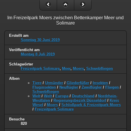
Im Freizeitpark Moers zwischen Bettenkamper Meer und
Solimare
Erstellt am
Sonntag 30 Juni 2019
Veröffentlicht am
Montag 8 Juli 2019
Schlagwörter
Freizeitpark Solimare
,
Meer
,
Moers
,
Schwebfliegen
Alben
Tiere
/
Urmünder
/
Gliederfüßer
/
Insekten
/
Fluginsekten
/
Neuflügler
/
Zweiflügler
/
Fliegen
/
Schwebfliegen
Welt
/
Welt
/
Europa
/
Deutschland
/
Nordrhein-
Westfalen
/
Regierungsbezirk Düsseldorf
/
Kreis
Wesel
/
Moers
/
Schloßpark & Freizeitpark Moers
/
Freizeitpark Solimare
Besuche
820