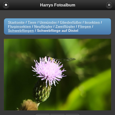
Harrys Fotoalbum
Startseite
/
Tiere
/
Urmünder
/
Gliederfüßer
/
Insekten
/
Fluginsekten
/
Neuflügler
/
Zweiflügler
/
Fliegen
/
Schwebfliegen
/
Schwebfliege auf Distel