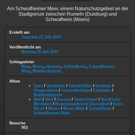
Am Schwafheimer Meer, einem Naturschutzgebiet an der
Stadtgrenze zwischen Rumeln (Duisburg) und
Schwafheim (Moers)
Erstellt am
Samstag 27 Juli 2019
Veröffentlicht am
Montag 29 Juli 2019
Schlagwörter
Meer
,
Moers
,
Rumeln
,
Schwafheim
,
Schwafheimer
Meer
,
Waldbrettspiele
Alben
Tiere
/
Urmünder
/
Gliederfüßer
/
Insekten
/
Fluginsekten
/
Schmetterlinge
/
Edelfalter
/
Waldbrettspiele
Welt
/
Welt
/
Europa
/
Deutschland
/
Nordrhein-
Westfalen
/
Regierungsbezirk Düsseldorf
/
Kreis
Wesel
/
Moers
/
Moers Mitte
/
Schwafheim
/
Schwafheimer Meer
Besuche
953