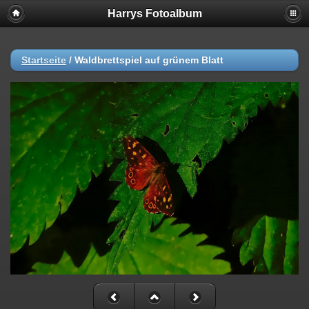
Harrys Fotoalbum
Startseite
/
Waldbrettspiel auf grünem Blatt