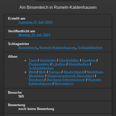
Am Binsenteich in Rumeln-Kaldenhausen
Erstellt am
Samstag 27 Juli 2019
Veröffentlicht am
Montag 29 Juli 2019
Schlagwörter
Binsenteich
,
Rumeln-Kaldenhausen
,
Schlanklibellen
Alben
Tiere
/
Urmünder
/
Gliederfüßer
/
Insekten
/
Fluginsekten
/
Libellen
/
Kleinlibellen
/
Schlanklibellen
Welt
/
Welt
/
Europa
/
Deutschland
/
Nordrhein-
Westfalen
/
Regierungsbezirk Düsseldorf
/
Duisburg
/
Duisburg linksrheinisch
/
Rumeln-
Kaldenhausen
/
Binsenteich
Besuche
565
Bewertung
noch keine Bewertung