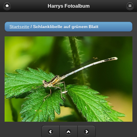
Harrys Fotoalbum
Startseite
/
Schlanklibelle auf grünem Blatt