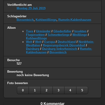
Veröffentlicht am
Montag 29 Juli 2019
Schlagwörter
Binsenteich
,
Kohlweißlinge
,
Rumeln-Kaldenhausen
Alben
Tiere
/
Urmünder
/
Gliederfüßer
/
Insekten
/
Fluginsekten
/
Schmetterlinge
/
Weißlinge
/
Kohlweißlinge
Welt
/
Welt
/
Europa
/
Deutschland
/
Nordrhein-
Westfalen
/
Regierungsbezirk Düsseldorf
/
Duisburg
/
Duisburg linksrheinisch
/
Rumeln-
Kaldenhausen
/
Binsenteich
Besuche
527
Bewertung
noch keine Bewertung
Foto bewerten
0
1
2
3
4
5
0 Kommentar