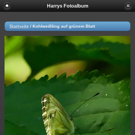
Harrys Fotoalbum
Startseite
/
Kohlweißling auf grünem Blatt