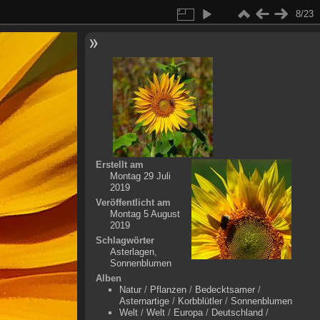
8/23
Erstellt am
Montag 29 Juli
2019
Veröffentlicht am
Montag 5 August
2019
Schlagwörter
Asterlagen
,
Sonnenblumen
Alben
Natur
/
Pflanzen
/
Bedecktsamer
/
Asternartige
/
Korbblütler
/
Sonnenblumen
Welt
/
Welt
/
Europa
/
Deutschland
/