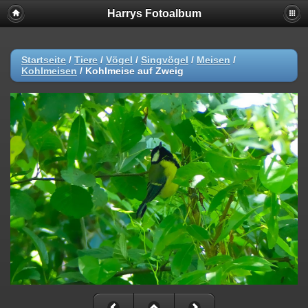
Harrys Fotoalbum
Startseite
/
Tiere
/
Vögel
/
Singvögel
/
Meisen
/
Kohlmeisen
/
Kohlmeise auf Zweig