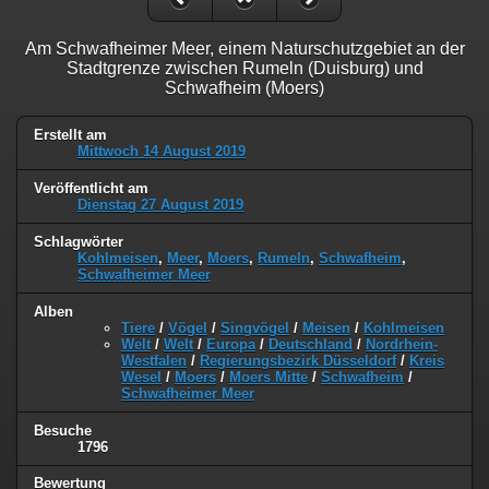
Am Schwafheimer Meer, einem Naturschutzgebiet an der
Stadtgrenze zwischen Rumeln (Duisburg) und
Schwafheim (Moers)
Erstellt am
Mittwoch 14 August 2019
Veröffentlicht am
Dienstag 27 August 2019
Schlagwörter
Kohlmeisen
,
Meer
,
Moers
,
Rumeln
,
Schwafheim
,
Schwafheimer Meer
Alben
Tiere
/
Vögel
/
Singvögel
/
Meisen
/
Kohlmeisen
Welt
/
Welt
/
Europa
/
Deutschland
/
Nordrhein-
Westfalen
/
Regierungsbezirk Düsseldorf
/
Kreis
Wesel
/
Moers
/
Moers Mitte
/
Schwafheim
/
Schwafheimer Meer
Besuche
1796
Bewertung