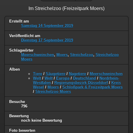
Im Streichelzoo (Freizeitpark Moers)
Erstellt am
Samstag 14 September 2019
Veröffentlicht am
Dienstag 17 September 2019
Schlagwörter
Meerschweinchen
,
Moers
,
Streichelzoo
,
Streichelzoo
Moers
Alben
Tiere
/
Säugetiere
/
Nagetiere
/
Meerschweinchen
Welt
/
Welt
/
Europa
/
Deutschland
/
Nordrhein-
Westfalen
/
Regierungsbezirk Düsseldorf
/
Kreis
Wesel
/
Moers
/
Schloßpark & Freizeitpark Moers
/
Streichelzoo Moers
Besuche
796
Bewertung
noch keine Bewertung
Foto bewerten