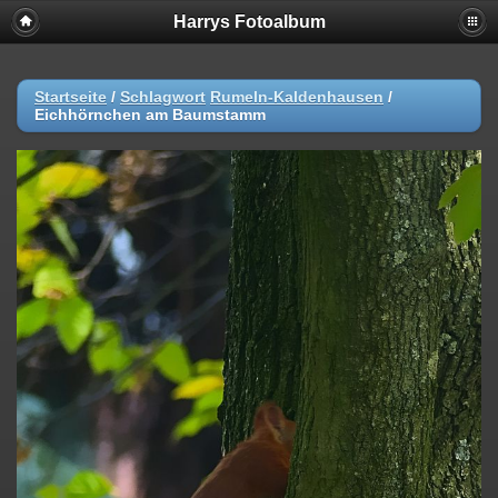
Harrys Fotoalbum
Startseite
/
Schlagwort
Rumeln-Kaldenhausen
/
Eichhörnchen am Baumstamm