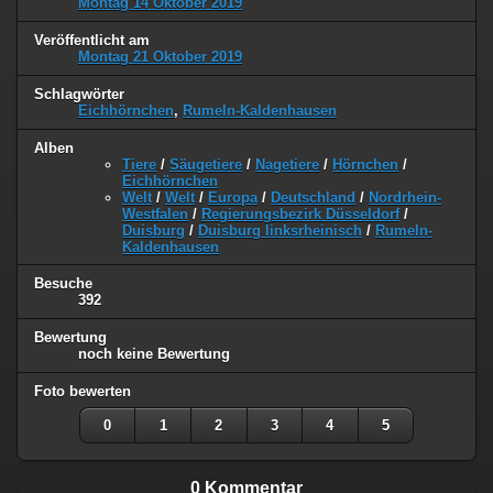
Montag 14 Oktober 2019
Veröffentlicht am
Montag 21 Oktober 2019
Schlagwörter
Eichhörnchen
,
Rumeln-Kaldenhausen
Alben
Tiere
/
Säugetiere
/
Nagetiere
/
Hörnchen
/
Eichhörnchen
Welt
/
Welt
/
Europa
/
Deutschland
/
Nordrhein-
Westfalen
/
Regierungsbezirk Düsseldorf
/
Duisburg
/
Duisburg linksrheinisch
/
Rumeln-
Kaldenhausen
Besuche
392
Bewertung
noch keine Bewertung
Foto bewerten
0
1
2
3
4
5
0 Kommentar