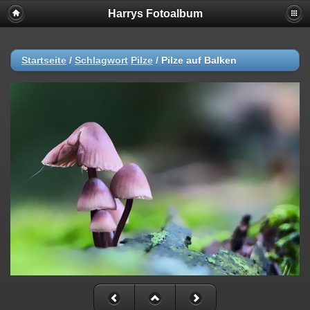
Harrys Fotoalbum
Startseite
/
Schlagwort
Pilze
/
Pilze auf Balken