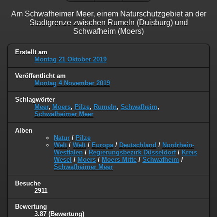
Am Schwafheimer Meer, einem Naturschutzgebiet an der
Stadtgrenze zwischen Rumeln (Duisburg) und
Schwafheim (Moers)
Erstellt am
Montag 21 Oktober 2019
Veröffentlicht am
Montag 4 November 2019
Schlagwörter
Meer
,
Moers
,
Pilze
,
Rumeln
,
Schwafheim
,
Schwafheimer Meer
Alben
Natur
/
Pilze
Welt
/
Welt
/
Europa
/
Deutschland
/
Nordrhein-
Westfalen
/
Regierungsbezirk Düsseldorf
/
Kreis
Wesel
/
Moers
/
Moers Mitte
/
Schwafheim
/
Schwafheimer Meer
Besuche
2911
Bewertung
3.87
(Bewertung)