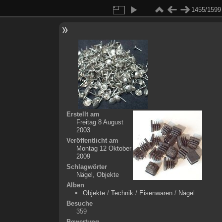
1455/1599
Erstellt am
Freitag 8 August
2003
Veröffentlicht am
Montag 12 Oktober
2009
Schlagwörter
Nägel
,
Objekte
Alben
Objekte
/
Technik
/
Eisenwaren
/
Nägel
Besuche
359
Bewertung