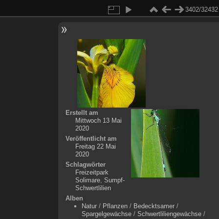
3402/32432
Erstellt am
Mittwoch 13 Mai
2020
Veröffentlicht am
Freitag 22 Mai
2020
Schlagwörter
Freizeitpark
Solimare
,
Sumpf-
Schwertlilien
Alben
Natur
/
Pflanzen
/
Bedecktsamer
/
Spargelgewächse
/
Schwertliliengewächse
/