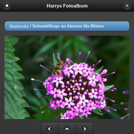
Harrys Fotoalbum
Startseite
/
Schwebfliege an kleinen lila Blüten