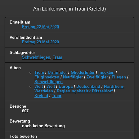
Am Löhkenweg in Traar (Krefeld)
Erstellt am
Freitag 22 Mai 2020
Veröffentlicht am
Freitag 29 Mai 2020
Schlagwörter
Schwebfliegen
,
Traar
Alben
Tiere
/
Urmünder
/
Gliederfüßer
/
Insekten
/
Fluginsekten
/
Neuflügler
/
Zweiflügler
/
Fliegen
/
Schwebfliegen
Welt
/
Welt
/
Europa
/
Deutschland
/
Nordrhein-
Westfalen
/
Regierungsbezirk Düsseldorf
/
Krefeld
/
Traar
Besuche
607
Bewertung
noch keine Bewertung
Foto bewerten