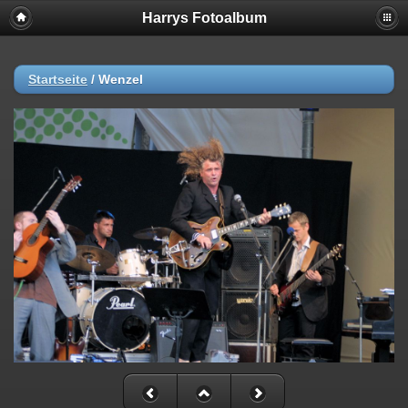
Harrys Fotoalbum
Startseite
/
Wenzel