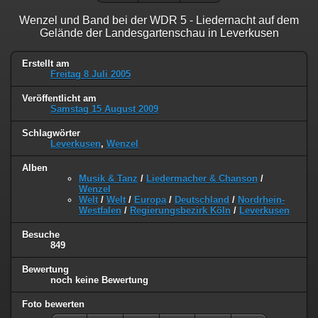
Wenzel und Band bei der WDR 5 - Liedernacht auf dem
Gelände der Landesgartenschau in Leverkusen
Erstellt am
Freitag 8 Juli 2005
Veröffentlicht am
Samstag 15 August 2009
Schlagwörter
Leverkusen
,
Wenzel
Alben
Musik & Tanz
/
Liedermacher & Chanson
/
Wenzel
Welt
/
Welt
/
Europa
/
Deutschland
/
Nordrhein-
Westfalen
/
Regierungsbezirk Köln
/
Leverkusen
Besuche
849
Bewertung
noch keine Bewertung
Foto bewerten