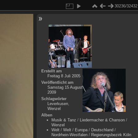
30236/32432
Erstellt am
Freitag 8 Juli 2005
Veröffentlicht am
Samstag 15 August
2009
Schlagwörter
Leverkusen
,
Wenzel
Alben
Musik & Tanz
/
Liedermacher & Chanson
/
Wenzel
Welt
/
Welt
/
Europa
/
Deutschland
/
Nordrhein-Westfalen
/
Regierungsbezirk Köln