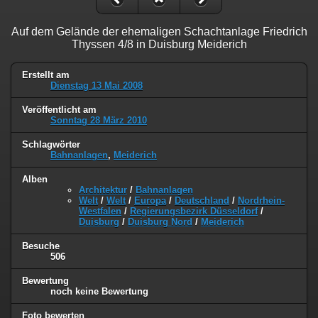
Auf dem Gelände der ehemaligen Schachtanlage Friedrich
Thyssen 4/8 in Duisburg Meiderich
Erstellt am
Dienstag 13 Mai 2008
Veröffentlicht am
Sonntag 28 März 2010
Schlagwörter
Bahnanlagen
,
Meiderich
Alben
Architektur
/
Bahnanlagen
Welt
/
Welt
/
Europa
/
Deutschland
/
Nordrhein-
Westfalen
/
Regierungsbezirk Düsseldorf
/
Duisburg
/
Duisburg Nord
/
Meiderich
Besuche
506
Bewertung
noch keine Bewertung
Foto bewerten