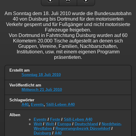
Am Sonntag dem 18. Juli 2010 wurde die Bundesautobahn
40 von Duisburg bis Dortmund für den motorisierten
Verkehr gesperrt und für Fußgänger und nicht motorisierte
Fahrzeuge freigeben.
Von Dortmund in Fahrtrichtung Duisburg wurden auf 60
Kilometern 20.000 Tische aufgestellt an denen sich
Gruppen, Vereine, Familien, Nachbarschaften,
Institutionen, usw. mit einem eigenen Programm
präsentieten.
Erstellt am
Sonntag 18 Juli 2010
Veröffentlicht am
Mittwoch 21 Juli 2010
Schlagwörter
A40
,
Events
,
Still-Leben A40
Alben
Events
/
Feste
/
Still-Leben A40
Welt
/
Welt
/
Europa
/
Deutschland
/
Nordrhein-
Westfalen
/
Regierungsbezirk Düsseldorf
/
Duisburg
/
A40