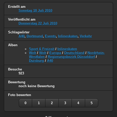
Erstellt am
Sonntag 18 Juli 2010
Veröffentlicht am
Donnerstag 22 Juli 2010
Schlagwörter
A40
,
Dortmund
,
Events
,
Inlineskaten
,
Verkehr
Alben
Sport & Freizeit
/
Inlineskaten
Welt
/
Welt
/
Europa
/
Deutschland
/
Nordrhein-
Westfalen
/
Regierungsbezirk Düsseldorf
/
Duisburg
/
A40
Besuche
923
Bewertung
noch keine Bewertung
Foto bewerten
0
1
2
3
4
5