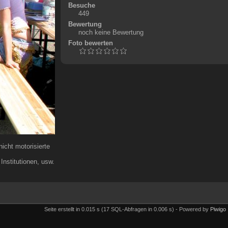
Besuche
449
Bewertung
noch keine Bewertung
Foto bewerten
icht motorisierte
nstitutionen, usw.
Seite erstellt in 0.015 s (17 SQL-Abfragen in 0.006 s) - Powered by
Piwigo