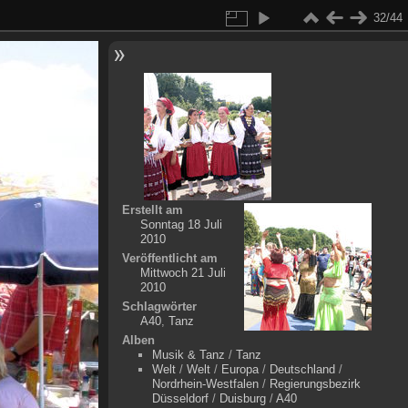
32/44
Erstellt am
Sonntag 18 Juli
2010
Veröffentlicht am
Mittwoch 21 Juli
2010
Schlagwörter
A40
,
Tanz
Alben
Musik & Tanz
/
Tanz
Welt
/
Welt
/
Europa
/
Deutschland
/
Nordrhein-Westfalen
/
Regierungsbezirk
Düsseldorf
/
Duisburg
/
A40