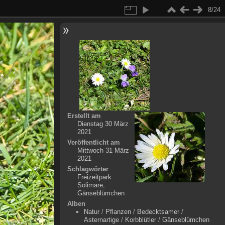
8/24
Erstellt am
Dienstag 30 März
2021
Veröffentlicht am
Mittwoch 31 März
2021
Schlagwörter
Freizeitpark
Solimare
,
Gänseblümchen
Alben
Natur
/
Pflanzen
/
Bedecktsamer
/
Asternartige
/
Korbblütler
/
Gänseblümchen