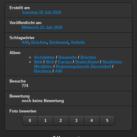
Erstellt am
Sonntag 18 Juli 2010
Veröffentlicht am
Mittwoch 21 Juli 2010
Schlagwörter
A40
,
Brücken
,
Dortmund
,
Verkehr
Alben
Architektur
/
Bauwerke
/
Brücken
Welt
/
Welt
/
Europa
/
Deutschland
/
Nordrhein-
Westfalen
/
Regierungsbezirk Düsseldorf
/
Duisburg
/
A40
Besuche
774
Bewertung
noch keine Bewertung
Foto bewerten
0
1
2
3
4
5