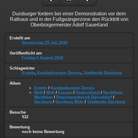
Duisburger fordern bei einer Demonstration vor dem
Rathaus und in der Fußgeängerzone den Rücktritt von
Oberbürgermeister Adolf Sauerland
Erstellt am
Donnerstag 29 Juli 2010
Veröffentlicht am
Freitag 6 August 2010
Schlagwörter
Events
,
Kundgebungen Demos
,
Stadtmitte Duisburg
Alben
Events
/
Kundgebungen Demos
Welt
/
Welt
/
Europa
/
Deutschland
/
Nordrhein-
Westfalen
/
Regierungsbezirk Düsseldorf
/
Duisburg
/
Duisburg Mitte
/
Stadtmitte Duisburg
Besuche
512
Bewertung
noch keine Bewertung