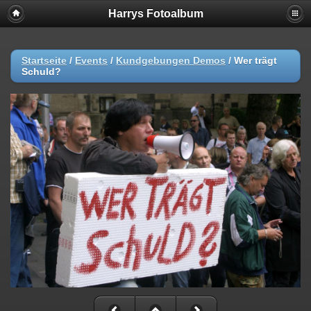
Harrys Fotoalbum
Startseite
/
Events
/
Kundgebungen Demos
/
Wer trägt
Schuld?