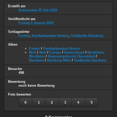
Erstellt am
Donnerstag 29 Juli 2010
Veröffentlicht am
Freitag 6 August 2010
Schlagwörter
Events
,
Kundgebungen Demos
,
Stadtmitte Duisburg
Alben
Events
/
Kundgebungen Demos
Welt
/
Welt
/
Europa
/
Deutschland
/
Nordrhein-
Westfalen
/
Regierungsbezirk Düsseldorf
/
Duisburg
/
Duisburg Mitte
/
Stadtmitte Duisburg
Besuche
498
Bewertung
noch keine Bewertung
Foto bewerten
0
1
2
3
4
5