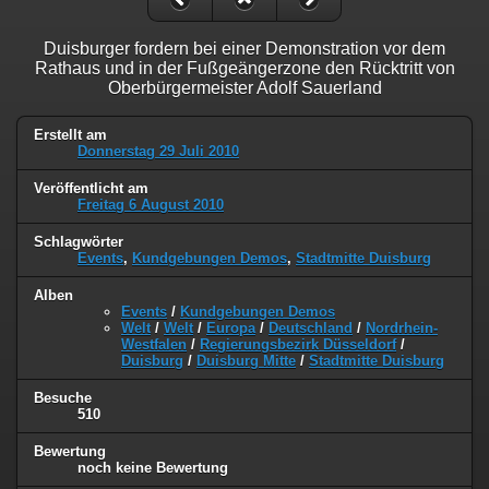
Duisburger fordern bei einer Demonstration vor dem
Rathaus und in der Fußgeängerzone den Rücktritt von
Oberbürgermeister Adolf Sauerland
Erstellt am
Donnerstag 29 Juli 2010
Veröffentlicht am
Freitag 6 August 2010
Schlagwörter
Events
,
Kundgebungen Demos
,
Stadtmitte Duisburg
Alben
Events
/
Kundgebungen Demos
Welt
/
Welt
/
Europa
/
Deutschland
/
Nordrhein-
Westfalen
/
Regierungsbezirk Düsseldorf
/
Duisburg
/
Duisburg Mitte
/
Stadtmitte Duisburg
Besuche
510
Bewertung
noch keine Bewertung