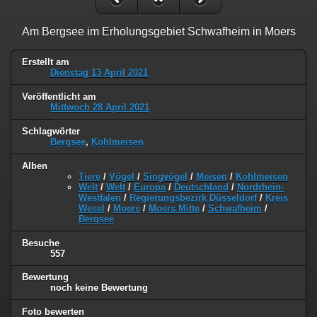
Am Bergsee im Erholungsgebiet Schwafheim in Moers
Erstellt am
Dienstag 13 April 2021
Veröffentlicht am
Mittwoch 28 April 2021
Schlagwörter
Bergsee
,
Kohlmeisen
Alben
Tiere
/
Vögel
/
Singvögel
/
Meisen
/
Kohlmeisen
Welt
/
Welt
/
Europa
/
Deutschland
/
Nordrhein-
Westfalen
/
Regierungsbezirk Düsseldorf
/
Kreis
Wesel
/
Moers
/
Moers Mitte
/
Schwafheim
/
Bergsee
Besuche
557
Bewertung
noch keine Bewertung
Foto bewerten