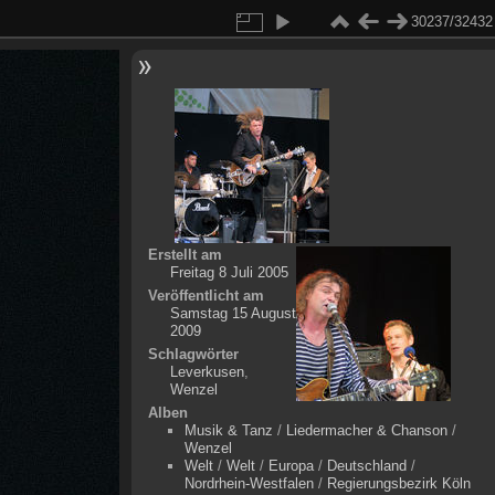
30237/32432
Erstellt am
Freitag 8 Juli 2005
Veröffentlicht am
Samstag 15 August
2009
Schlagwörter
Leverkusen
,
Wenzel
Alben
Musik & Tanz
/
Liedermacher & Chanson
/
Wenzel
Welt
/
Welt
/
Europa
/
Deutschland
/
Nordrhein-Westfalen
/
Regierungsbezirk Köln