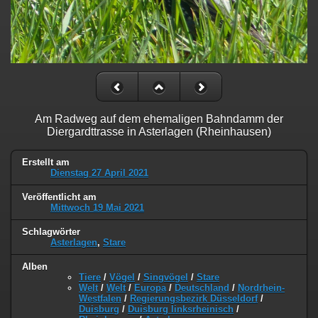
Am Radweg auf dem ehemaligen Bahndamm der
Diergardttrasse in Asterlagen (Rheinhausen)
Erstellt am
Dienstag 27 April 2021
Veröffentlicht am
Mittwoch 19 Mai 2021
Schlagwörter
Asterlagen
,
Stare
Alben
Tiere
/
Vögel
/
Singvögel
/
Stare
Welt
/
Welt
/
Europa
/
Deutschland
/
Nordrhein-
Westfalen
/
Regierungsbezirk Düsseldorf
/
Duisburg
/
Duisburg linksrheinisch
/