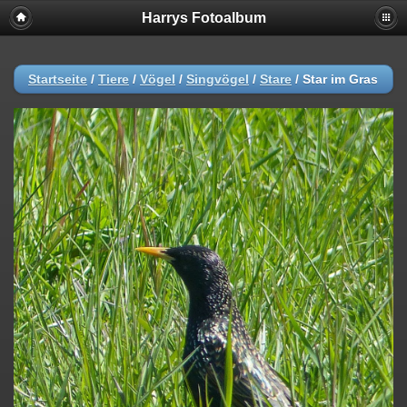
Harrys Fotoalbum
Startseite
/
Tiere
/
Vögel
/
Singvögel
/
Stare
/
Star im Gras