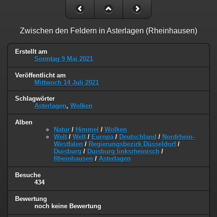
Zwischen den Feldern in Asterlagen (Rheinhausen)
Erstellt am
Sonntag 9 Mai 2021
Veröffentlicht am
Mittwoch 14 Juli 2021
Schlagwörter
Asterlagen
,
Wolken
Alben
Natur
/
Himmel
/
Wolken
Welt
/
Welt
/
Europa
/
Deutschland
/
Nordrhein-
Westfalen
/
Regierungsbezirk Düsseldorf
/
Duisburg
/
Duisburg linksrheinisch
/
Rheinhausen
/
Asterlagen
Besuche
434
Bewertung
noch keine Bewertung